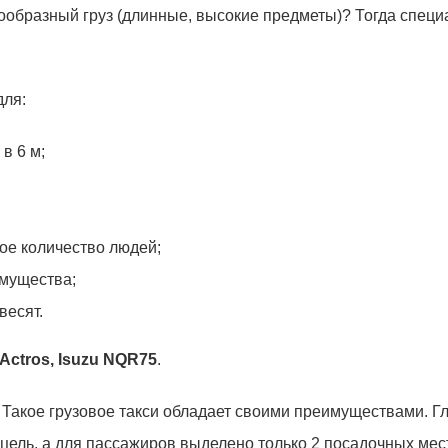
нообразный груз (длинные, высокие предметы)? Тогда специ
для:
в 6 м;
ое количество людей;
имущества;
весят.
Actros, Isuzu NQR75
.
акое грузовое такси обладает своими преимуществами. Глав
 цель, а для пассажиров выделено только 2 посадочных ме