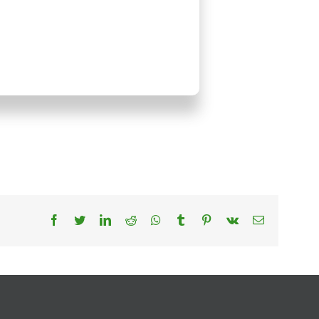
Facebook
Twitter
LinkedIn
Reddit
Whatsapp
Tumblr
Pinterest
Vk
Email