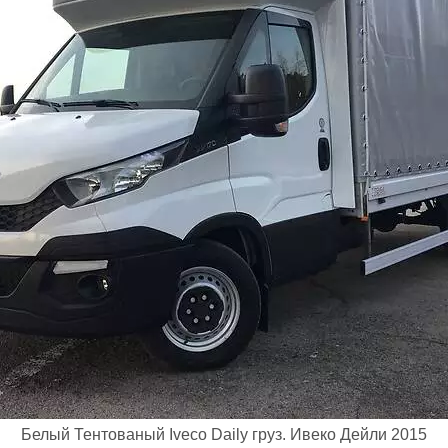
Белый Тентованый Iveco Daily груз. Ивеко Дейли 2015