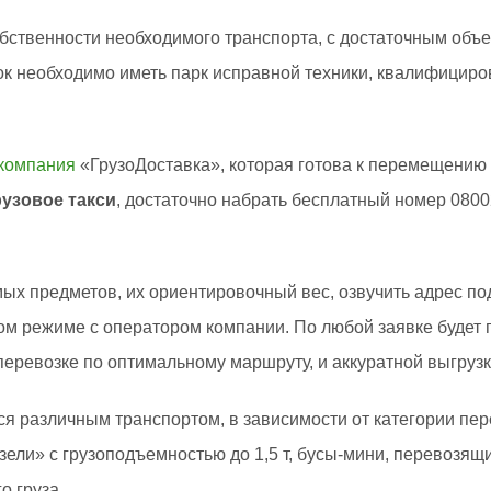
собственности необходимого транспорта, с достаточным об
к необходимо иметь парк исправной техники, квалифицир
 компания
«ГрузоДоставка», которая готова к перемещению 
рузовое такси
, достаточно набрать бесплатный номер 080
ых предметов, их ориентировочный вес, озвучить адрес пода
м режиме с оператором компании. По любой заявке будет
 перевозке по оптимальному маршруту, и аккуратной выгруз
я различным транспортом, в зависимости от категории пер
ели» с грузоподъемностью до 1,5 т, бусы-мини, перевозящие
о груза.