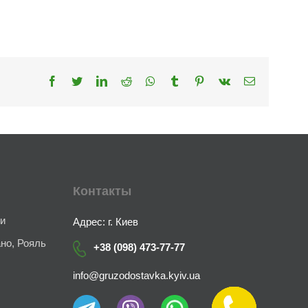
Facebook
Twitter
LinkedIn
Reddit
Whatsapp
Tumblr
Pinterest
Vk
Email
Контакты
ии
Адрес: г. Киев
но, Рояль
+38 (098) 473-77-77
info@gruzodostavka.kyiv.ua
Заказать